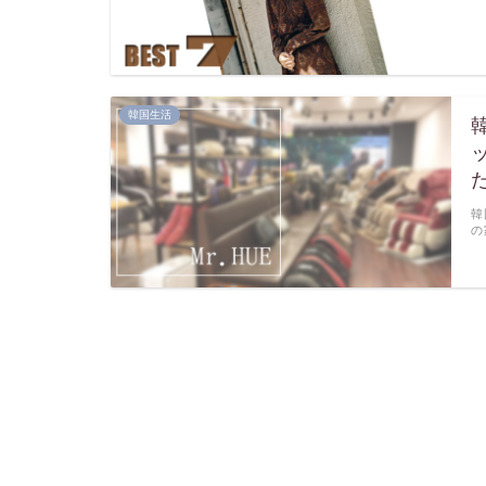
韓国生活
韓
の