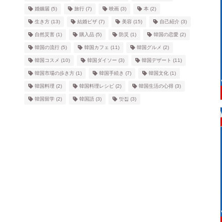
婚姻届
(5)
旅行
(7)
映画
(3)
本
(2)
生き方
(13)
結婚ビザ
(7)
美容
(15)
自己紹介
(3)
自然災害
(1)
購入品
(5)
防災
(1)
韓国の恋愛
(2)
韓国の流行
(5)
韓国カフェ
(11)
韓国グルメ
(2)
韓国コスメ
(10)
韓国ダイソー
(3)
韓国デザート
(11)
韓国市場の歩き方
(1)
韓国手続き
(7)
韓国文化
(1)
韓国料理
(2)
韓国料理レシピ
(2)
韓国生活の心得
(3)
韓国留学
(2)
韓国語
(3)
맛집
(3)