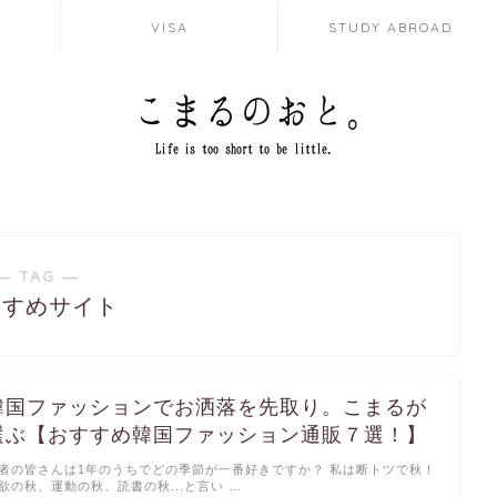
VISA
STUDY ABROAD
― TAG ―
すすめサイト
韓国ファッションでお洒落を先取り。こまるが
選ぶ【おすすめ韓国ファッション通販７選！】
者の皆さんは1年のうちでどの季節が一番好きですか？ 私は断トツで秋！
欲の秋、運動の秋、読書の秋...と言い …