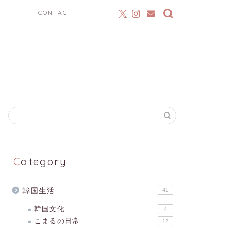
CONTACT
Category
韓国生活
41
韓国文化
4
こまるの日常
12