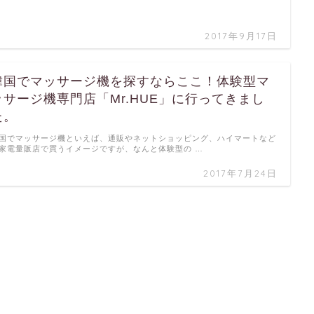
2017年9月17日
韓国でマッサージ機を探すならここ！体験型マ
ッサージ機専門店「Mr.HUE」に行ってきまし
た。
国でマッサージ機といえば、通販やネットショッピング、ハイマートなど
家電量販店で買うイメージですが、なんと体験型の …
2017年7月24日