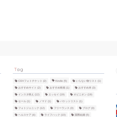
Tag
CGVフォトチケット
(2)
Kindle
(5)
いらない物リスト
(1)
おすすめサイト
(2)
おすすめ映画
(1)
おすすめ本
(3)
インスタ映え
(12)
エッセイ
(19)
オピニオン
(19)
セール
(1)
ノマド
(1)
バケットリスト
(1)
フォトジェニック
(12)
フリーランス
(3)
ブログ
(3)
ヘルスケア
(4)
ライフハック
(10)
国際結婚
(5)