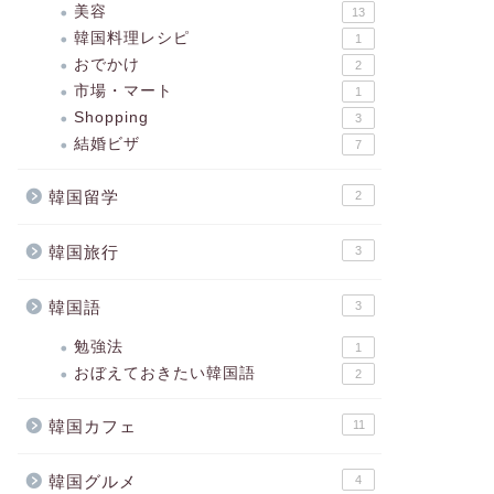
美容
13
韓国料理レシピ
1
おでかけ
2
市場・マート
1
Shopping
3
結婚ビザ
7
韓国留学
2
韓国旅行
3
韓国語
3
勉強法
1
おぼえておきたい韓国語
2
韓国カフェ
11
韓国グルメ
4