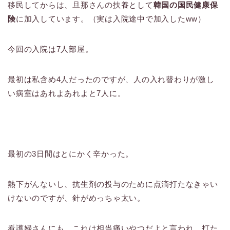
移民してからは、旦那さんの扶養として
韓国の国民健康保
険
に加入しています。（実は入院途中で加入したww）
今回の入院は7人部屋。
最初は私含め4人だったのですが、人の入れ替わりが激し
い病室はあれよあれよと7人に。
最初の3日間はとにかく辛かった。
熱下がんないし、抗生剤の投与のために点滴打たなきゃい
けないのですが、針がめっちゃ太い。
看護婦さんにも、これは相当痛いやつだよと言われ、打た