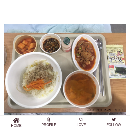
PROFILE
LOVE
FOLLOW
제육볶음（豚肉炒め）と콩나물밥（豆もやしご飯）♪
HOME