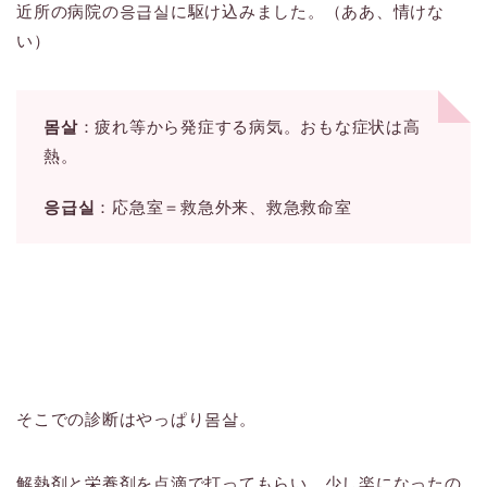
近所の病院の응급실に駆け込みました。（ああ、情けな
い）
몸살
：疲れ等から発症する病気。おもな症状は高
熱。
응급실
：応急室＝救急外来、救急救命室
そこでの診断はやっぱり몸살。
解熱剤と栄養剤を点滴で打ってもらい、少し楽になったの